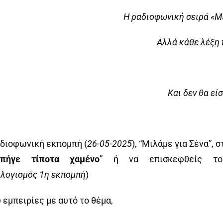
Η ραδιοφωνική σειρά «Μι
Αλλά κάθε λέξη
Και δεν θα εί
ραδιοφωνική εκπομπή (
26
-0
5
-2025
), “Μιλάμε για Σένα”, σ
πήγε τίποτα χαμένο
” ή να επισκεφθείς το
λογισμός 1
η εκπομπή
)
 εμπειρίες με αυτό το θέμα,