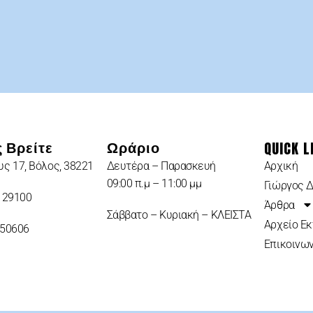
QUICK L
 Βρείτε
Ωράριο
ς 17, Βόλος, 38221
Δευτέρα – Παρασκευή
Αρχική
09:00 π.μ – 11:00 μμ
Γιώργος 
 29100
Άρθρα
Σάββατο – Κυριακή – ΚΛΕΙΣΤΑ
Αρχείο Ε
950606
Επικοινων