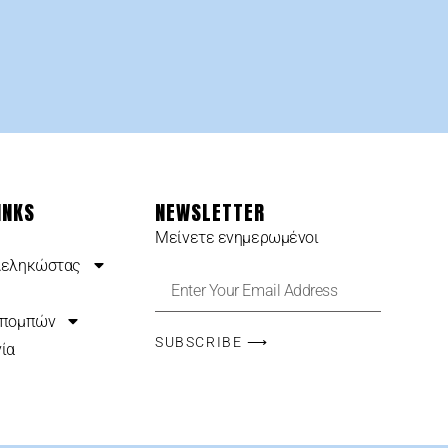
INKS
NEWSLETTER
Μείνετε ενημερωμένοι
Δεληκώστας
κπομπών
SUBSCRIBE ⟶
ία