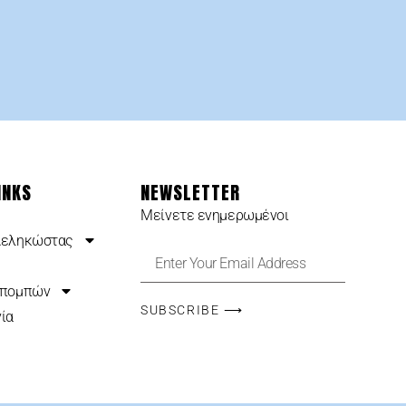
INKS
NEWSLETTER
Μείνετε ενημερωμένοι
Δεληκώστας
κπομπών
SUBSCRIBE ⟶
ία