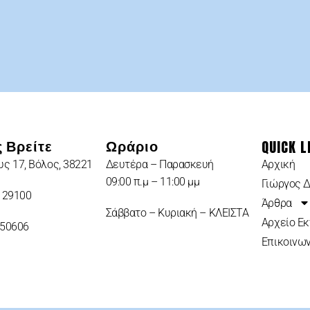
QUICK L
 Βρείτε
Ωράριο
ς 17, Βόλος, 38221
Δευτέρα – Παρασκευή
Αρχική
09:00 π.μ – 11:00 μμ
Γιώργος 
 29100
Άρθρα
Σάββατο – Κυριακή – ΚΛΕΙΣΤΑ
Αρχείο Ε
950606
Επικοινων