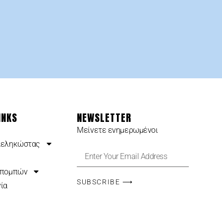
INKS
NEWSLETTER
Μείνετε ενημερωμένοι
Δεληκώστας
κπομπών
SUBSCRIBE ⟶
ία