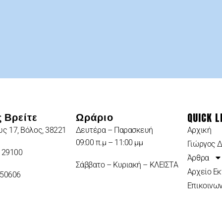
QUICK L
 Βρείτε
Ωράριο
ς 17, Βόλος, 38221
Δευτέρα – Παρασκευή
Αρχική
09:00 π.μ – 11:00 μμ
Γιώργος 
 29100
Άρθρα
Σάββατο – Κυριακή – ΚΛΕΙΣΤΑ
Αρχείο Ε
950606
Επικοινων