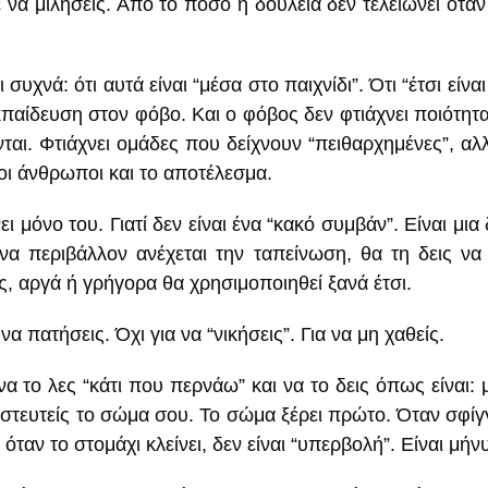
ε να μιλήσεις. Από το πόσο η δουλειά δεν τελειώνει όταν
χνά: ότι αυτά είναι “μέσα στο παιχνίδι”. Ότι “έτσι είναι
ι εκπαίδευση στον φόβο. Και ο φόβος δεν φτιάχνει ποιότ
νται. Φτιάχνει ομάδες που δείχνουν “πειθαρχημένες”, αλ
 οι άνθρωποι και το αποτέλεσμα.
ι μόνο του. Γιατί δεν είναι ένα “κακό συμβάν”. Είναι μ
α περιβάλλον ανέχεται την ταπείνωση, θα τη δεις να 
ς, αργά ή γρήγορα θα χρησιμοποιηθεί ξανά έτσι.
α πατήσεις. Όχι για να “νικήσεις”. Για να μη χαθείς.
να το λες “κάτι που περνάω” και να το δεις όπως είναι:
πιστευτείς το σώμα σου. Το σώμα ξέρει πρώτο. Όταν σφίγγ
όταν το στομάχι κλείνει, δεν είναι “υπερβολή”. Είναι μήν