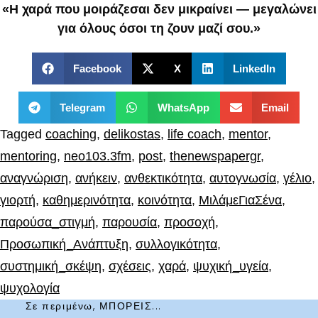
«Η χαρά που μοιράζεσαι δεν μικραίνει — μεγαλώνει
για όλους όσοι τη ζουν μαζί σου.»
Facebook
X
LinkedIn
Telegram
WhatsApp
Email
Tagged
coaching
,
delikostas
,
life coach
,
mentor
,
mentoring
,
neo103.3fm
,
post
,
thenewspapergr
,
αναγνώριση
,
ανήκειν
,
ανθεκτικότητα
,
αυτογνωσία
,
γέλιο
,
γιορτή
,
καθημερινότητα
,
κοινότητα
,
ΜιλάμεΓιαΣένα
,
παρούσα_στιγμή
,
παρουσία
,
προσοχή
,
Προσωπική_Ανάπτυξη
,
συλλογικότητα
,
συστημική_σκέψη
,
σχέσεις
,
χαρά
,
ψυχική_υγεία
,
ψυχολογία
Σε περιμένω, ΜΠΟΡΕΙΣ...