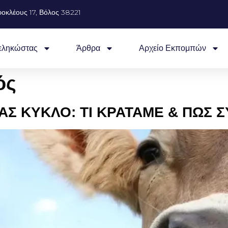
οκλέους 17, Βόλος 38221
εληκώστας
Άρθρα
Αρχείο Εκπομπών
ός
ΑΣ ΚΥΚΛΟ: ΤΙ ΚΡΑΤΑΜΕ & ΠΩΣ 