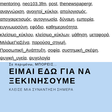
mentoring
,
neo103.3fm
,
post
,
thenewspapergr
,
αναγνώριση
,
ανοιχτοί_κύκλοι
,
απολογισμός
,
αποχαιρετισμός
,
αυτογνωσία
,
δύναμη
,
εμπειρία
,
ευγνωμοσύνη
,
εφόδιο
,
καθημερινότητα
,
κλείσιμο_κύκλου
,
κλείσιμο_κύκλων
,
μάθηση
,
μεταφορά
,
ΜιλάμεΓιαΣένα
,
παρούσα_στιγμή
,
Προσωπική_Ανάπτυξη
,
σοφία
,
συστημική_σκέψη
,
ψυχική_υγεία
,
ψυχολογία
Σε περιμένω, ΜΠΟΡΕΙΣ...
ΕΙΜΑΙ ΕΔΩ ΓΙΑ ΝΑ
ΞΕΚΙΝΗΣΟΥΜΕ
ΚΛΕΙΣΕ ΜΙΑ ΣΥΝΑΝΤΗΣΗ ΣΗΜΕΡΑ