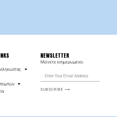
INKS
NEWSLETTER
Μείνετε ενημερωμένοι
Δεληκώστας
κπομπών
SUBSCRIBE ⟶
ία