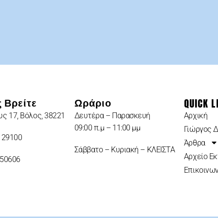
QUICK L
 Βρείτε
Ωράριο
ς 17, Βόλος, 38221
Δευτέρα – Παρασκευή
Αρχική
09:00 π.μ – 11:00 μμ
Γιώργος 
 29100
Άρθρα
Σάββατο – Κυριακή – ΚΛΕΙΣΤΑ
Αρχείο Ε
950606
Επικοινων