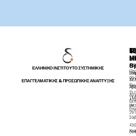
QU
NE
Θ
Ω
LI
Μ
Δε
Μεί
Βρ
–
ενη
Αρχ
ΕΛΛΗΝΙΚΟ ΙΝΣΤΙΤΟΥΤΟ ΣΥΣΤΗΜΙΚΗΣ
Πα
Σο
Γιώ
09:
17,
Δε
ΕΠΑΓΓΕΛΜΑΤΙΚΗΣ & ΠΡΟΣΩΠΙΚΗΣ ΑΝΑΠΤΥΞΗΣ
π.μ
38
Άρ
–
SU
Αρχ
11:
+3
Εκ
μμ
24
Επι
29
Σάβ
–
+3
Κυρ
69