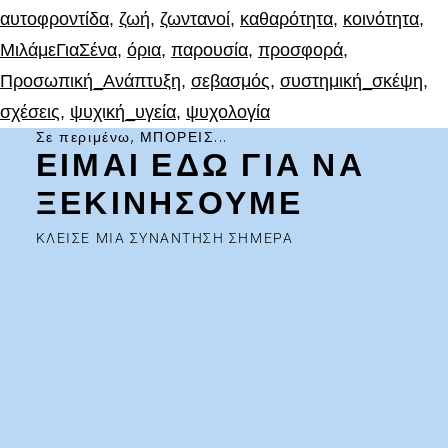
αυτοφροντίδα
,
ζωή
,
ζωντανοί
,
καθαρότητα
,
κοινότητα
,
ΜιλάμεΓιαΣένα
,
όρια
,
παρουσία
,
προσφορά
,
Προσωπική_Ανάπτυξη
,
σεβασμός
,
συστημική_σκέψη
,
σχέσεις
,
ψυχική_υγεία
,
ψυχολογία
Σε περιμένω, ΜΠΟΡΕΙΣ...
ΕΙΜΑΙ ΕΔΩ ΓΙΑ ΝΑ
ΞΕΚΙΝΗΣΟΥΜΕ
ΚΛΕΙΣΕ ΜΙΑ ΣΥΝΑΝΤΗΣΗ ΣΗΜΕΡΑ