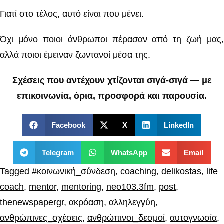
Γιατί στο τέλος, αυτό είναι που μένει.
Όχι μόνο ποιοι άνθρωποι πέρασαν από τη ζωή μας,
αλλά ποιοι έμειναν ζωντανοί μέσα της.
Σχέσεις που αντέχουν χτίζονται σιγά-σιγά — με
επικοινωνία, όρια, προσφορά και παρουσία.
Facebook
X
LinkedIn
Telegram
WhatsApp
Email
Tagged
#κοινωνική_σύνδεση
,
coaching
,
delikostas
,
life
coach
,
mentor
,
mentoring
,
neo103.3fm
,
post
,
thenewspapergr
,
ακρόαση
,
αλληλεγγύη
,
ανθρώπινες_σχέσεις
,
ανθρώπινοι_δεσμοί
,
αυτογνωσία
,