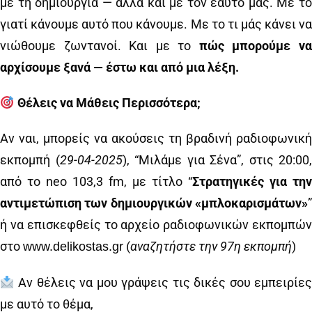
με τη δημιουργία — αλλά και με τον εαυτό μας. Με το
γιατί κάνουμε αυτό που κάνουμε. Με το τι μάς κάνει να
νιώθουμε ζωντανοί. Και με το
πώς μπορούμε ν
αρχίσουμε ξανά — έστω και από μια λέξη.
Θέλεις να Μάθεις Περισσότερα;
Αν ναι, μπορείς να ακούσεις τη βραδινή ραδιοφωνική
εκπομπή (
29
-0
4
-2025
), “Μιλάμε για Σένα”, στις 20:00,
από το neo 103,3 fm, με τίτλο “
Στρατηγικές για την
αντιμετώπιση των δημιουργικών «μπλοκαρισμάτων»
”
ή να επισκεφθείς το αρχείο ραδιοφωνικών εκπομπών
στο
(
αναζητήστε την
97
η εκπομπή
)
www.delikostas.gr
Αν θέλεις να μου γράψεις τις δικές σου εμπειρίες
με αυτό το θέμα,