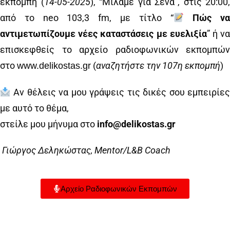
εκπομπή (
14
-0
5
-2025
), “Μιλάμε για Σένα”, στις 20:00,
από το neo 103,3 fm, με τίτλο “
Πώς ν
αντιμετωπίζουμε νέες καταστάσεις με ευελιξία
” ή ν
επισκεφθείς το αρχείο ραδιοφωνικών εκπομπών
στο
(
αναζητήστε την
107
η εκπομπή
)
www.delikostas.gr
Αν θέλεις να μου γράψεις τις δικές σου εμπειρίες
με αυτό το θέμα,
στείλε μου μήνυμα στο
info@delikostas.gr
Γιώργος Δεληκώστας, Mentor/L&B Coach
Αρχείο Ραδιοφωνικών Εκπομπών