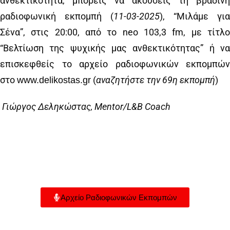
ανθεκτικότητα, μπορείς να ακούσεις τη βραδινή
ραδιοφωνική εκπομπή (
11
-03-2025
), “Μιλάμε για
Σένα”, στις 20:00, από το neo 103,3 fm, με τίτλο
“Βελτίωση της ψυχικής μας ανθεκτικότητας” ή να
επισκεφθείς το αρχείο ραδιοφωνικών εκπομπών
στο
(
αναζητήστε την 6
9
η εκπομπή
)
www.delikostas.gr
Γιώργος Δεληκώστας, Mentor/L&B Coach
Αρχείο Ραδιοφωνικών Εκπομπών