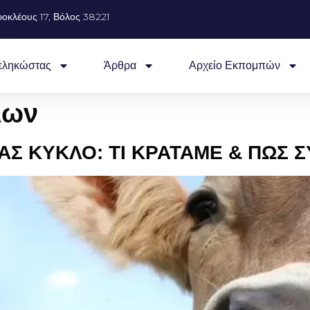
οκλέους 17, Βόλος 38221
εληκώστας
Άρθρα
Αρχείο Εκπομπών
λων
ΑΣ ΚΥΚΛΟ: ΤΙ ΚΡΑΤΑΜΕ & ΠΩΣ 