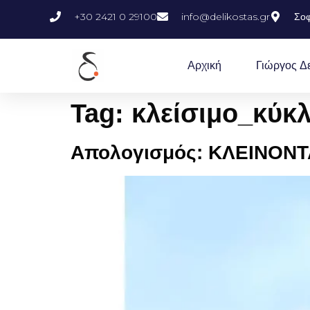
+30 2421 0 29100
info@delikostas.gr
Σοφ
Αρχική
Γιώργος Δ
Tag:
κλείσιμο_κύκ
Απολογισμός: ΚΛΕΙΝΟΝΤ