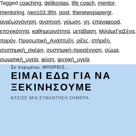
Tagged
coaching
,
delikostas
,
life coach
,
mentor
,
mentoring
,
neo103.3fm
,
post
,
thenewspapergr
,
αναζωογόνηση
,
αναπνοή
,
γείωση
,
γη
,
επαναφορά
,
εποχικότητα
,
καθημερινότητα
,
μετάβαση
,
ΜιλάμεΓιαΣένα
,
παρόν
,
Προσωπική_Ανάπτυξη
,
ρίζες
,
στήριξη
,
συστημική_σκέψη
,
συστημική-προσέγγιση
,
σώμα
,
σωματική_υγεία
,
φύση
,
ψυχική_υγεία
Σε περιμένω, ΜΠΟΡΕΙΣ...
ΕΙΜΑΙ ΕΔΩ ΓΙΑ ΝΑ
ΞΕΚΙΝΗΣΟΥΜΕ
ΚΛΕΙΣΕ ΜΙΑ ΣΥΝΑΝΤΗΣΗ ΣΗΜΕΡΑ