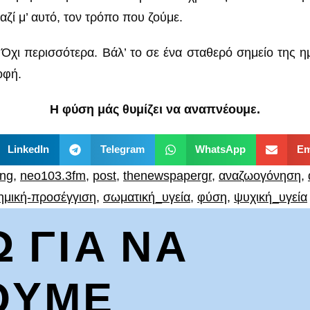
αζί μ’ αυτό, τον τρόπο που ζούμε.
 Όχι περισσότερα. Βάλ’ το σε ένα σταθερό σημείο της η
οφή.
Η φύση μάς θυμίζει να αναπνέουμε.
LinkedIn
Telegram
WhatsApp
Em
ing
,
neo103.3fm
,
post
,
thenewspapergr
,
αναζωογόνηση
,
ημική-προσέγγιση
,
σωματική_υγεία
,
φύση
,
ψυχική_υγεία
Ω ΓΙΑ ΝΑ
ΟΥΜΕ