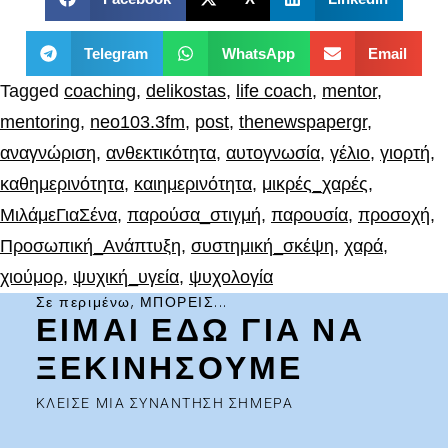
Telegram
WhatsApp
Email
Tagged
coaching
,
delikostas
,
life coach
,
mentor
,
mentoring
,
neo103.3fm
,
post
,
thenewspapergr
,
αναγνώριση
,
ανθεκτικότητα
,
αυτογνωσία
,
γέλιο
,
γιορτή
,
καθημερινότητα
,
καιημερινότητα
,
μικρές_χαρές
,
ΜιλάμεΓιαΣένα
,
παρούσα_στιγμή
,
παρουσία
,
προσοχή
,
Προσωπική_Ανάπτυξη
,
συστημική_σκέψη
,
χαρά
,
χιούμορ
,
ψυχική_υγεία
,
ψυχολογία
Σε περιμένω, ΜΠΟΡΕΙΣ...
ΕΙΜΑΙ ΕΔΩ ΓΙΑ ΝΑ
ΞΕΚΙΝΗΣΟΥΜΕ
ΚΛΕΙΣΕ ΜΙΑ ΣΥΝΑΝΤΗΣΗ ΣΗΜΕΡΑ