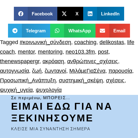
Facebook
X
LinkedIn
Telegram
WhatsApp
Email
Tagged
#κοινωνική_σύνδεση
,
coaching
,
delikostas
,
life
coach
,
mentor
,
mentoring
,
neo103.3fm
,
post
,
thenewspapergr
,
ακρόαση
,
ανθρώπινες_σχέσεις
,
αυτογνωσία
,
ζωή
,
ζωντανοί
,
ΜιλάμεΓιαΣένα
,
παρουσία
,
Προσωπική_Ανάπτυξη
,
συστημική_σκέψη
,
σχέσεις
,
ψυχική_υγεία
,
ψυχολογία
Σε περιμένω, ΜΠΟΡΕΙΣ...
ΕΙΜΑΙ ΕΔΩ ΓΙΑ ΝΑ
ΞΕΚΙΝΗΣΟΥΜΕ
ΚΛΕΙΣΕ ΜΙΑ ΣΥΝΑΝΤΗΣΗ ΣΗΜΕΡΑ